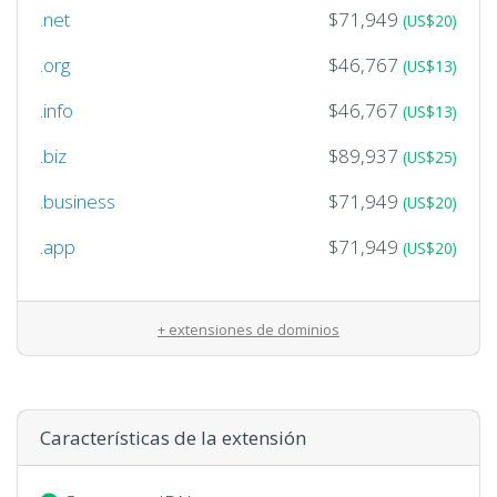
.net
$71,949
(US$20)
.org
$46,767
(US$13)
.info
$46,767
(US$13)
.biz
$89,937
(US$25)
.business
$71,949
(US$20)
.app
$71,949
(US$20)
+ extensiones de dominios
Características de la extensión