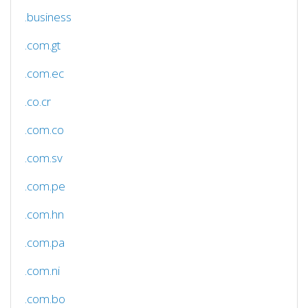
.business
.com.gt
.com.ec
.co.cr
.com.co
.com.sv
.com.pe
.com.hn
.com.pa
.com.ni
.com.bo