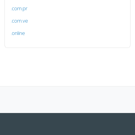
.com.pr
.com.ve
.online